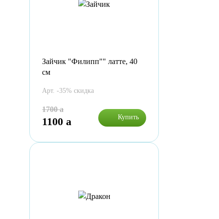
Зайчик "Филипп"" латте, 40
см
Арт. -35% скидка
1700
a
Купить
1100
a