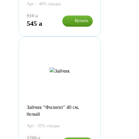
Арт. - 40% скидка
910
a
Купить
545
a
Зайчик "Филипп" 40 см,
белый
Арт. -35% скидка
1700
a