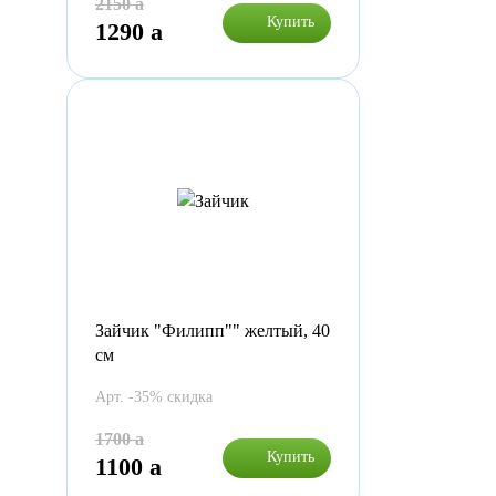
2150
a
Купить
1290
a
Зайчик "Филипп"" желтый, 40
см
Арт. -35% скидка
1700
a
Купить
1100
a