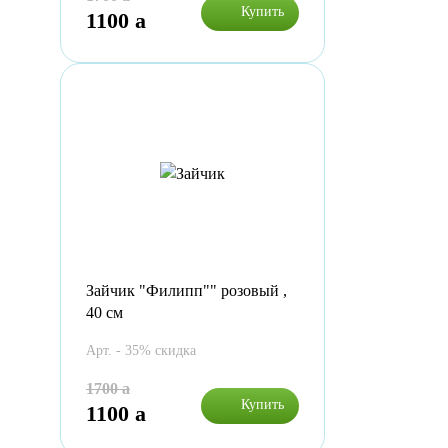
Купить
1100
a
Зайчик "Филипп"" розовый ,
40 см
Арт. - 35% скидка
1700
a
Купить
1100
a