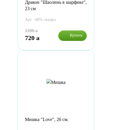
Дракон "Шаолинь в шарфике",
23 см
Арт. -40% скидка
1200
a
Купить
720
a
Мишка "Love", 26 см.