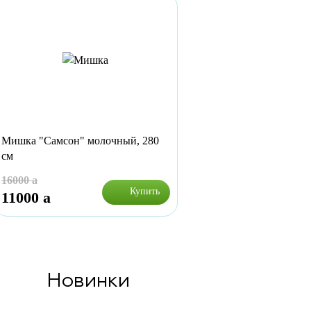
Мишка "Самсон" молочный, 280
см
16000
a
Купить
11000
a
Новинки