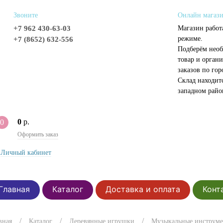
Звоните
Онлайн магаз
+7 962 430-63-03
Магазин работ
режиме.
+7 (8652) 632-556
Подберём нео
товар и органи
заказов по гор
Склад находит
западном райо
0
р.
0
Оформить заказ
Личный кабинет
Главная
Каталог
Доставка и оплата
Конт
вная
Каталог
Деревянные игрушки
Музыкальные инструм