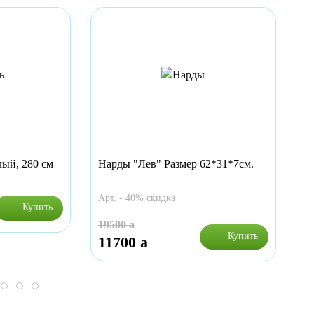
ый, 280 см
Нарды "Лев" Размер 62*31*7см.
Ак
Арт. - 40% скидка
Ар
Купить
19500
a
5
Купить
11700
a
4