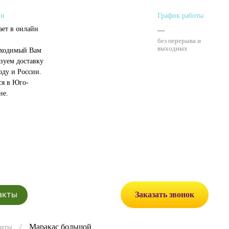
ин
График работы
ает в онлайн
—
без перерыва и
выходных
бходимый Вам
зуем доставку
оду и России.
ся в Юго-
не.
акты
Заказать звонок
Маракас большой
енты