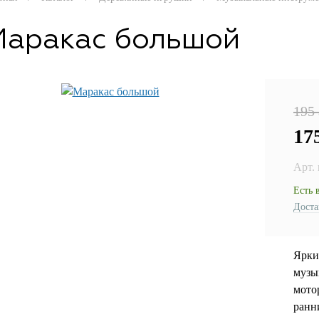
Маракас большой
195
17
Арт.
Есть 
Доста
Ярки
музы
мото
ранни