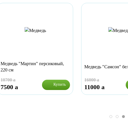
Медведь "Мартин" персиковый,
Медведь "Самсон" бел
220 см
10700
a
16000
a
Купить
7500
a
11000
a