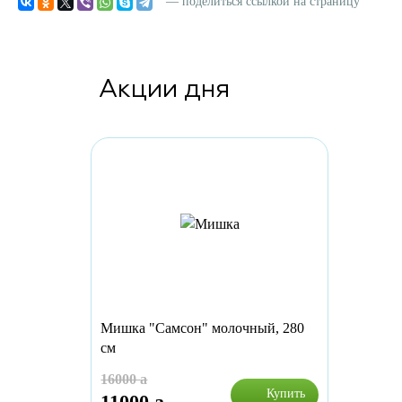
— поделиться ссылкой на страницу
Акции дня
Мишка "Самсон" молочный, 280
см
16000
a
Купить
11000
a