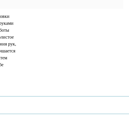
ровки
 руками
аботы
олистое
ния рук,
учшается
атем
бе