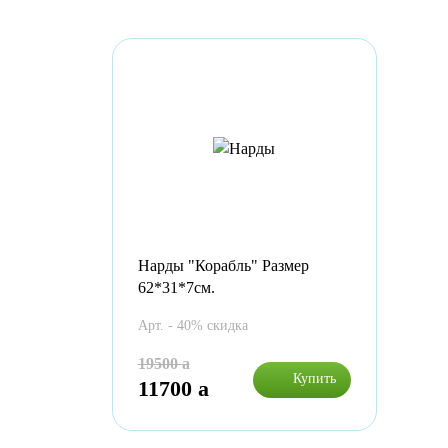
Нарды "Корабль" Размер
62*31*7см.
Арт. - 40% скидка
19500
a
Купить
11700
a