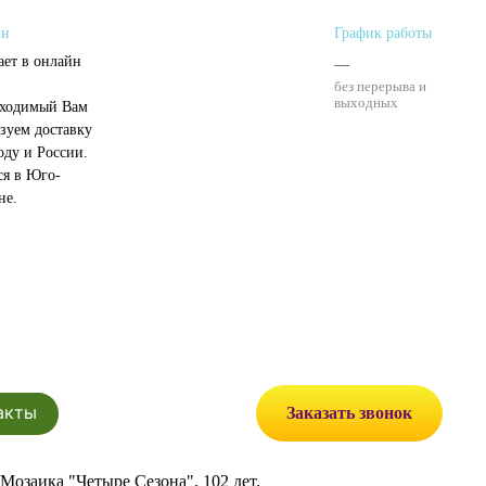
ин
График работы
ает в онлайн
—
без перерыва и
выходных
бходимый Вам
зуем доставку
оду и России.
ся в Юго-
не.
акты
Заказать звонок
Мозаика "Четыре Сезона", 102 дет.