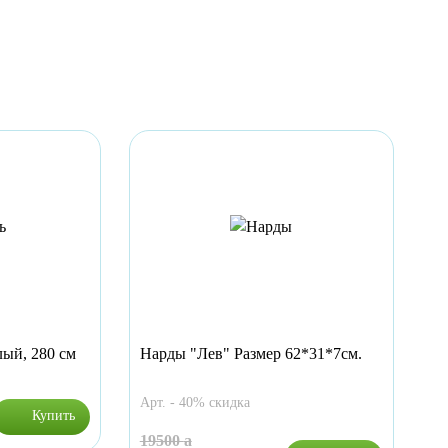
ый, 280 см
Нарды "Лев" Размер 62*31*7см.
Ак
Арт. - 40% скидка
Ар
Купить
19500
a
5