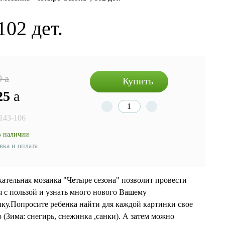
02 дет.
0
a
Купить
25
a
 143-106
в наличии
вка и оплата
кательная мозаика "Четыре сезона" позволит провести
я с пользой и узнать много нового Вашему
нку.Попросите ребенка найти для каждой картинки свое
о (Зима: снегирь, снежинка ,санки). А затем можно