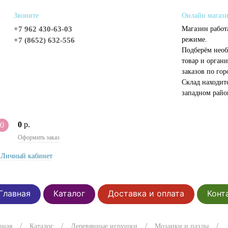
Звоните
Онлайн магаз
+7 962 430-63-03
Магазин работ
режиме.
+7 (8652) 632-556
Подберём нео
товар и органи
заказов по гор
Склад находит
западном райо
0
р.
0
Оформить заказ
Личный кабинет
Главная
Каталог
Доставка и оплата
Конт
вная
Каталог
Деревянные игрушки
Мозаики и пазлы