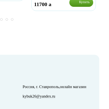
Купить
11700
a
4
Россия, г. Ставрополь,онлайн магазин
kybuk26@yandex.ru