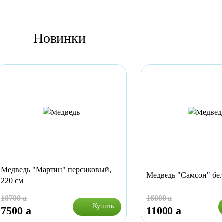
Новинки
Медведь "Мартин" персиковый,
Медведь "Самсон" бел
220 см
10700
a
16000
a
Купить
7500
a
11000
a