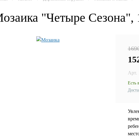
озаика "Четыре Сезона", 1
169
15
Арт.
Есть 
Доста
Увле
врем
ребе
мест