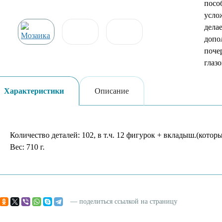
пособ
усло
дела
допо
поче
глаз
Характеристики
Описание
Количество деталей: 102, в т.ч. 12 фигурок + вкладыш.(кото
Вес: 710 г.
— поделиться ссылкой на страницу