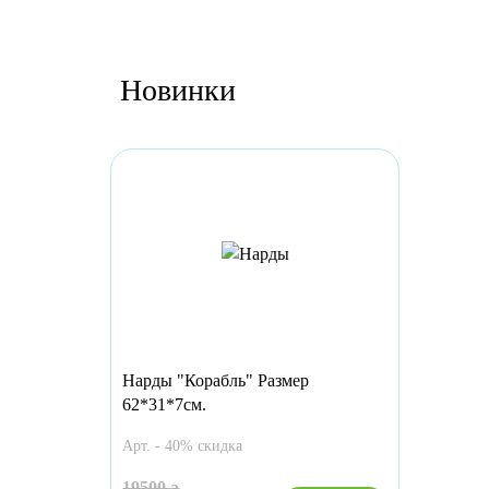
Новинки
Нарды "Корабль" Размер
62*31*7см.
Арт. - 40% скидка
19500
a