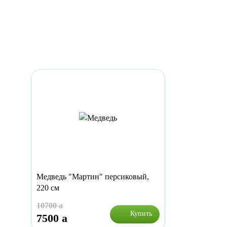
Медведь "Мартин" персиковый,
220 см
10700
a
Купить
7500
a