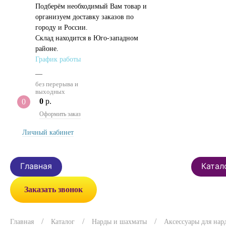
Подберём необходимый Вам товар и
организуем доставку заказов по
городу и России.
Склад находится в Юго-западном
районе.
График работы
—
без перерыва и
выходных
0
р.
0
Оформить заказ
Личный кабинет
Главная
Катал
Заказать звонок
Главная
Каталог
Нарды и шахматы
Аксессуары для нар