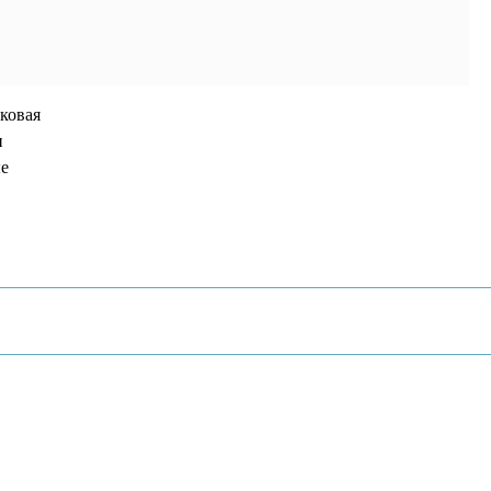
ковая
и
ые