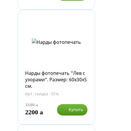
Нарды фотопечать "Лев с
узорами". Размер: 60х30х5
см.
Арт. скидка -35%
3100
a
Купить
2200
a