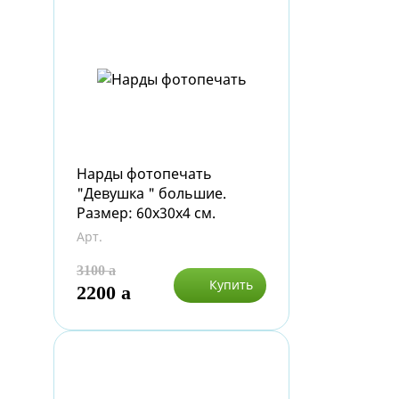
Нарды фотопечать
"Девушка " большие.
Размер: 60х30х4 см.
Арт.
3100
a
Купить
2200
a