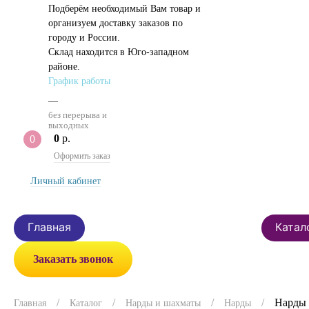
Подберём необходимый Вам товар и
организуем доставку заказов по
городу и России.
Склад находится в Юго-западном
районе.
График работы
—
без перерыва и
выходных
0
р.
0
Оформить заказ
Личный кабинет
Главная
Катал
Заказать звонок
Нарды 
Главная
Каталог
Нарды и шахматы
Нарды