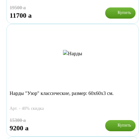
19500
a
Купить
11700
a
Нарды "Узор" классические, размер: 60х60х3 см.
Арт. - 40% скидка
15300
a
Купить
9200
a