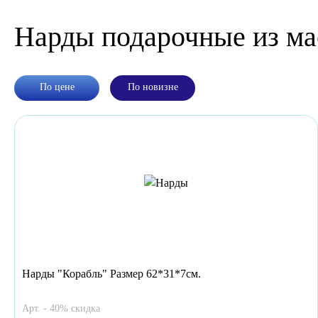
Нарды подарочные из ма
По цене
По новизне
Нарды "Корабль" Размер 62*31*7см.
Арт. - 40% скидка