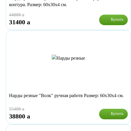
контура. Размер: 60х30х4 см.
44800
a
Купить
31400
a
Нарды резные "Волк" ручная работв Размер: 60х30х4 см.
55400
a
Купить
38800
a